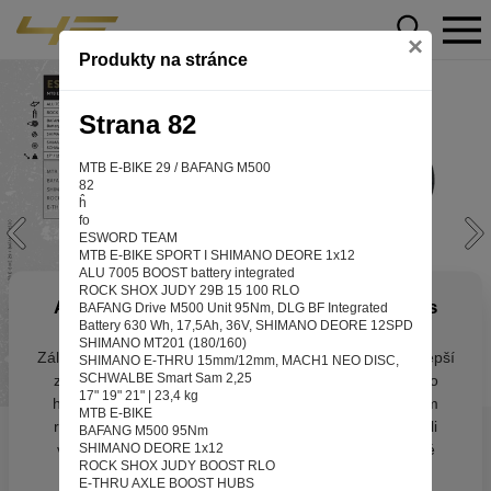
×
Produkty na stránce
Strana 82
MTB E-BIKE 29 / BAFANG M500
82
ĥ
fo
ESWORD TEAM
MTB E-BIKE SPORT I SHIMANO DEORE 1x12
ALU 7005 BOOST battery integrated
ROCK SHOX JUDY 29B 15 100 RLO
Aby web fungoval tak, jak ho znáte (souhlas
BAFANG Drive M500 Unit 95Nm, DLG BF Integrated
Battery 630 Wh, 17,5Ah, 36V, SHIMANO DEORE 12SPD
s cookies)
SHIMANO MT201 (180/160)
Záleží nám na tom, aby pro vás nakupování bylo co nejlepší
SHIMANO E-THRU 15mm/12mm, MACH1 NEO DISC,
SCHWALBE Smart Sam 2,25
zážitkem. Abyste na našich stránkách rychle našli to, co
17" 19" 21" | 23,4 kg
hledáte, ušetřili spoustu klikání a nezobrazovaly se vám
MTB E-BIKE
reklamy na věci, které vás nezajímají. Abyste web viděli
BAFANG M500 95Nm
v zobrazení na které jste zvyklí a nemuseli se pokaždé
SHIMANO DEORE 1x12
ROCK SHOX JUDY BOOST RLO
přihlašovat. Proto od vás potřebujeme souhlas se
E-THRU AXLE BOOST HUBS